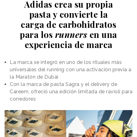
Adidas crea su propia
Rooms” pone el
Hearing Test” y lo evoluciona
con un nuevo concepto,
pasta y convierte la
foco en
“The Special Test Rooms”
,
situaciones
carga de carbohidratos
que pone el foco en
cotidianas con
para los
runners
en una
situaciones cotidianas con
las que muchas
las que muchas personas
experiencia de marca
pueden verse reflejadas:
personas pueden
conversaciones que se
verse reflejadas
pierden, matices que
La marca se integró en uno de los rituales más
desaparecen y momentos
universales del running con una activación previa a
que dejan de disfrutarse
la Maratón de Dubái
plenamente. El relato se construye alrededor de ese
Con la marca de pasta Sagra y el delivery de
primer
momento
wow
que se produce al volver a oír
Careem, ofreció una edición limitada de ravioli para
bien y reconectar con el entorno.
corredores
Uno de los elementos diferenciales de esta nueva
etapa es, precisamente, el papel que se otorga al
entorno cercano
. Familiares, parejas e hijos
aparecen como agentes clave en un proceso de