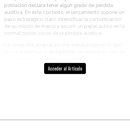
población declara tener algún grado de pérdida
auditiva. En este contexto, el lanzamiento supone un
paso estratégico claro: intensificar la comunicación
de su misión de marca y asumir un papel activo en la
normalización social de la pérdida auditiva.
La compañía arranca así una nueva etapa en la que
busca amplificar su
propósito
de cambiar la vida de
las personas a través de una mejor audición. Un
terreno todavía poco explorado desde la
Acceder al Artículo
comunicación masiva, pese a que la pérdida auditiva
afecta a millones de personas y mantiene una tasa
de
penetración de audífonos
que ronda apenas el
39% entre quienes la padecen. El reto, por tanto, es
comercial, pero también cultural.
La campaña da continuidad
al territorio creativo iniciado
“The Special Test
en 2024 con “A Special