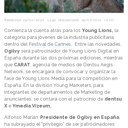
Redacción
24/02/2020 · 13:40
(Actualizado: 29/07/2021 · 12:10)
Comienza la cuenta atrás para los
Young Lions,
la
categoría
para jóvenes de la industria publicitaria
dentro
del
Festival de Cannes
. Entre las novedades,
Ogilvy
será patrocinador de Young Lions Digital en
España durante las dos próximas ediciones, mientras
que
CARAT
, agencia de medios de Dentsu Aegis
Network, se encargará de convocar y organizar la
fase de Young Lions Media para la competición en
España. En la división Young Marketers, para
integrantes de departamentos de Marketing de
anunciantes, se contará con el patrocinio de
dentsu
X
e
Ymedia Vizeum.
Alfonso Marián,
Presidente de Ogilvy en España
,
ha subrayado el "privilegio" de ser patrocinadores