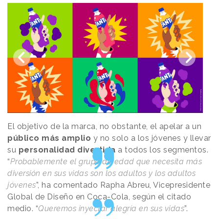
El objetivo de la marca, no obstante, el apelar a un
público más amplio
y no solo a los jóvenes y llevar
su
personalidad divertida
a todos los segmentos.
“
Probablemente el grupo de edad que necesita más
diversión en sus vidas son los adultos y los adultos
jóvenes
”, ha comentado Rapha Abreu, Vicepresidente
Global de Diseño en Coca-Cola, según el citado
medio. “
Queremos inyectar alegría en sus vidas
”.