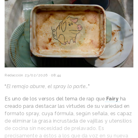
Redacción
23/02/2026 · 08:44
“
El remojo aburre, el spray lo parte…
”
Es uno de los versos del tema de rap que
Fairy
ha
creado para destacar las virtudes de su variedad en
formato spray, cuya fórmula, según señala, es capaz
de eliminar la grasa incrustada de vajillas y utensilios
de cocina sin necesidad de prelavado. Es
precisamente a éstos a los que da voz en su nueva