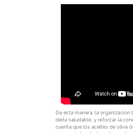
De esta manera, la organización b
dieta saludable, y reforzar la con
cuenta que los aceites de oliva 