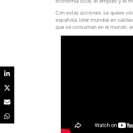
economía local, el empleo y el 
Con estas acciones, se quiere visib
española, líder mundial en calid
que se consumen en el mundo, es