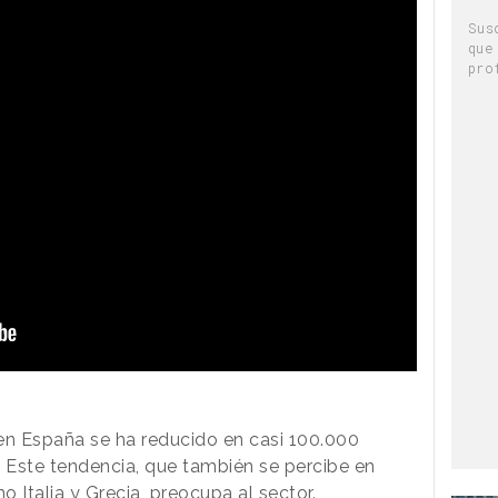
Sus
que
pro
n España se ha reducido en casi 100.000
. Este tendencia, que también se percibe en
Italia y Grecia, preocupa al sector.