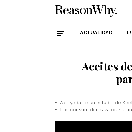
ACTUALIDAD
L
Aceites d
pa
Apoyada en un estudio de Kant
Los consumidores valoran al in