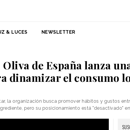
UZ & LUCES
NEWSLETTER
e Oliva de España lanza u
ra dinamizar el consumo lo
ar, la organización busca promover hábitos y gustos ent
grediente, pero su posicionamiento está "desactivado" e
SUS