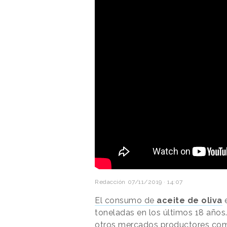
Redacción
07/11/2019 · 14:07
El consumo de
aceite de oliva
e
toneladas en los últimos 18 años
otros mercados productores como 