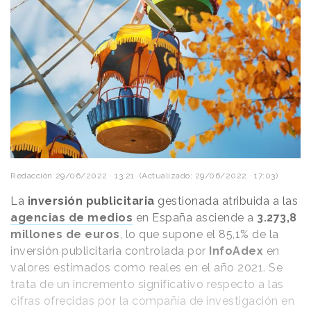
Redacción
29/06/2022 · 13:21
(Actualizado: 29/06/2022 · 17:03)
La
inversión publicitaria
gestionada atribuida a las
agencias de medios
en España asciende a
3.273,8
millones de euros
, lo que supone el 85,1% de la
inversión publicitaria controlada por
InfoAdex
en
valores estimados como reales en el año 2021. Se
trata de un incremento significativo respecto a las
cifras ofrecidas por la compañía de investigación en