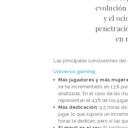
evolución
y el oci
penetraci
en 
Las principales conclusiones del 
Universo gaming
Más jugadores y más mujere
se ha incrementado en 13,8 pun
analizada. En el caso de las mu
representan el 43% de los juga
Más dedicación:
9,5 horas de
jugar, lo que supone un increm
horas le dedican, pero sí las q
El móvil es el rey:
El teléfono