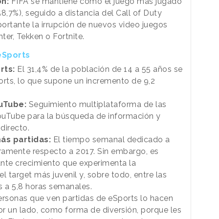
on:
FIFA se mantiene como el juego más jugado
8,7%), seguido a distancia del Call of Duty
portante la irrupción de nuevos video juegos
er, Tekken o Fortnite.
eSports
rts:
El 31,4% de la población de 14 a 55 años se
orts, lo que supone un incremento de 9,2
uTube:
Seguimiento multiplataforma de las
ouTube para la búsqueda de información y
directo.
ás partidas:
El tiempo semanal dedicado a
eramente respecto a 2017. Sin embargo, es
ante crecimiento que experimenta la
el target más juvenil y, sobre todo, entre las
s a 5,8 horas semanales.
rsonas que ven partidas de eSports lo hacen
r un lado, como forma de diversión, porque les