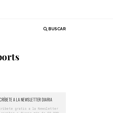
BUSCAR
ports
CRÍBETE A LA NEWSLETTER DIARIA
críbete gratis a la Newsletter
 reciben a diario más de 50.000