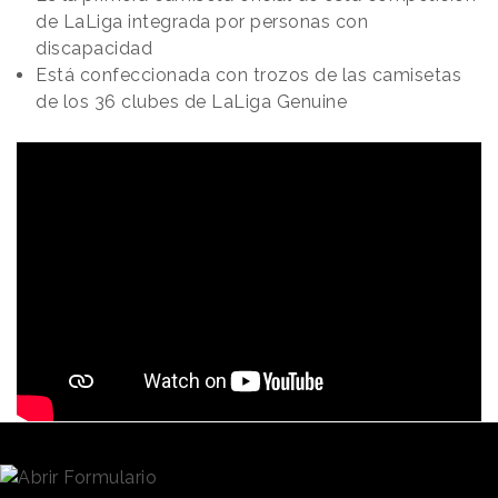
de LaLiga integrada por personas con
discapacidad
Está confeccionada con trozos de las camisetas
de los 36 clubes de LaLiga Genuine
Redacción
28/01/2020 · 12:39
Este fin de semana dará comienzo la segunda fase