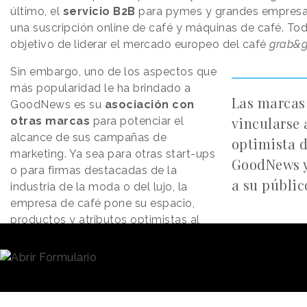
último, el
servicio B2B
para pymes y grandes empresa
una suscripción online de café y máquinas de café. Tod
objetivo de liderar el mercado europeo del café
grab&g
Sin embargo, uno de los aspectos que
más popularidad le ha brindado a
Las marcas
GoodNews es su
asociación con
vincularse 
otras marcas
para potenciar el
alcance de sus campañas de
optimista 
marketing. Ya sea para otras start-ups
GoodNews y
o para firmas destacadas de la
a su públic
industria de la moda o del lujo, la
empresa de café pone su espacio,
productos y atributos optimistas al
servicio de otras compañías para crear experiencias m
y se acerquen a la audiencia generando un impacto aut
cercano.
Pero por encima de todo, lo que GoodNews brinda a o