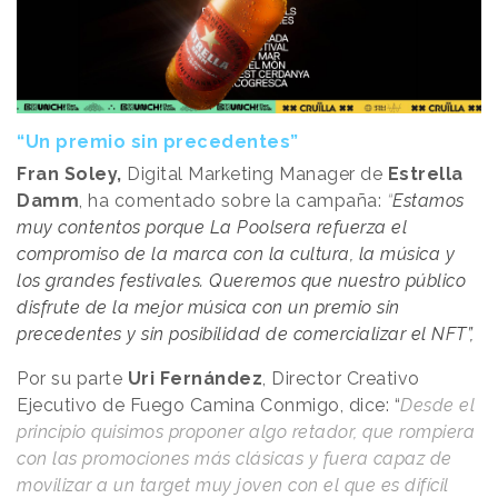
“Un premio sin precedentes”
Fran Soley,
Digital Marketing Manager de
Estrella
Damm
, ha comentado sobre la campaña:
“
Estamos
muy contentos porque La Poolsera refuerza el
compromiso de la marca con la cultura, la música y
los grandes festivales. Queremos que nuestro público
disfrute de la mejor música con un premio sin
precedentes y sin posibilidad de comercializar el NFT”,
Por su parte
Uri Fernández
, Director Creativo
Ejecutivo de Fuego Camina Conmigo, dice: “
Desde el
principio quisimos proponer algo retador, que rompiera
con las promociones más clásicas y fuera capaz de
movilizar a un target muy joven con el que es difícil