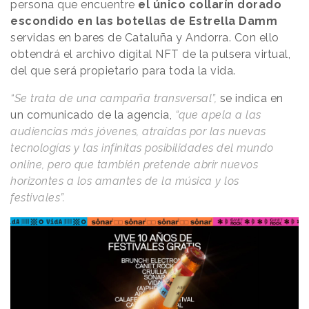
persona que encuentre
el único collarín dorado
escondido en las botellas de Estrella Damm
servidas en bares de Cataluña y Andorra. Con ello
obtendrá el archivo digital NFT de la pulsera virtual,
del que será propietario para toda la vida.
“Se trata de una campaña transversal”,
se indica en
un comunicado de la agencia,
“que apela a las
audiencias más jóvenes, atraídas por las nuevas
tecnologías y las infinitas posibilidades del mundo
online, pero que también pretende abrir nuevos
horizontes a los amantes de la música y los
festivales”.