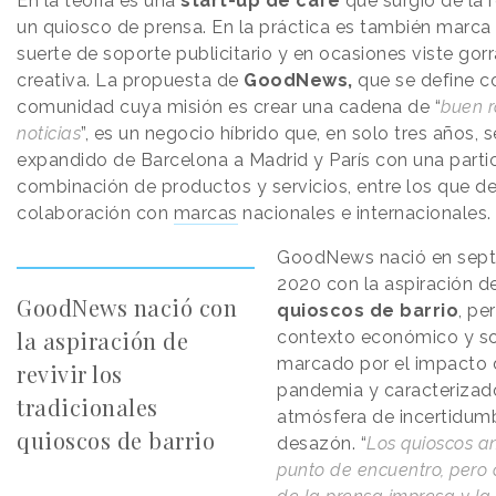
En la teoría es una
start-up de café
que surgió de la 
un quiosco de prensa. En la práctica es también marca
suerte de soporte publicitario y en ocasiones viste gor
creativa. La propuesta de
GoodNews,
que se define 
comunidad cuya misión es crear una cadena de “
buen r
noticias
”, es un negocio híbrido que, en solo tres años, s
expandido de Barcelona a Madrid y París con una partic
combinación de productos y servicios, entre los que de
colaboración con
marcas
nacionales e internacionales.
GoodNews nació en sept
2020 con la aspiración d
GoodNews nació con
quioscos de barrio
, pe
la aspiración de
contexto económico y so
marcado por el impacto 
revivir los
pandemia y caracterizad
tradicionales
atmósfera de incertidum
quioscos de barrio
desazón. “
Los quioscos a
punto de encuentro, pero 