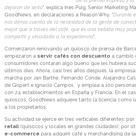
de la prensa impresa y la 
dejaron de serlo
”, explica Inés Puig, Senior Marketing 
GoodNews, en declaraciones a
Reason
.
Why
. “
Durante e
nos dimos cuenta de la necesidad de la gente de conect
mejor que a través del café, que es una bebida muy popu
compartir y vinculada a la experiencia
”.
Comenzaron renovando un quiosco de prensa de Barc
empezaron a
servir cafés con descuento
a cambio 
consumidores contaran algo bueno que les hubiera suc
últimos días. Ahora, casi tres años después, la empres
marcha por Jan Barthe, Fernando Conde, Alejandro Cat
de Gispert e Ignacio Campos, y emplea a 100 personas
con 24 establecimientos en España y Francia. En el cas
quioscos, GoodNews adquiere tanto la licencia como la
a los propietarios.
Su actividad se ejerce en tres verticales diferentes: por 
retail
(quisocos y locales en grandes ciudades); por ot
e-commerce
para adquirir café y merchandising de la