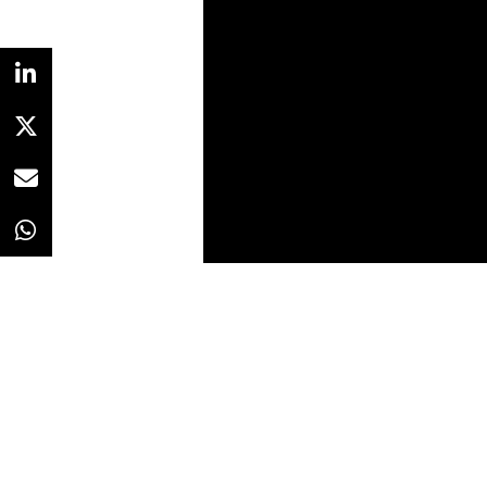
Redacción
12/12/2022 · 12:03
El choque del trineo, un reno “es
máquina de envolver, son alguno