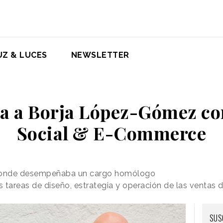
UZ & LUCES
NEWSLETTER
ha a Borja López-Gómez c
Social & E-Commerce
donde desempeñaba un cargo homólogo
s tareas de diseño, estrategia y operación de las ventas d
SUS