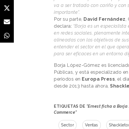
va a ser tratado con cariño y con 
importante”.
Por su parte,
David Fernández
,
declara:
“Borja es un especialista 
en redes sociales, plenamente in
alineadas con los objetivos de sus
entender el sector en el que ope
para ser eficaces en un entorno d
Borja López-Gómez es licenciado
Públicas, y está especializado en 
periodos en
Europa Press
, el di
desde 2013 hasta ahora,
Shackl
ETIQUETAS DE
"Ernest ficha a Borj
Commerce"
Sector
Ventas
Shackleto