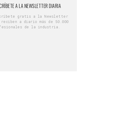
CRÍBETE A LA NEWSLETTER DIARIA
críbete gratis a la Newsletter
 reciben a diario más de 50.000
fesionales de la industria.