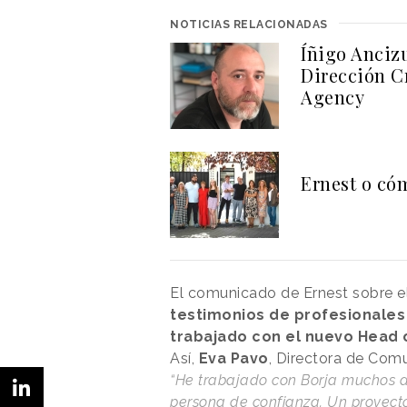
NOTICIAS RELACIONADAS
Íñigo Ancizu
Dirección C
Agency
Ernest o có
El comunicado de Ernest sobre e
testimonios de profesionale
trabajado con el nuevo Head o
Así,
Eva Pavo
, Directora de Com
“He trabajado con Borja muchos a
persona de confianza. Un proyect