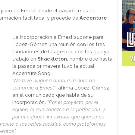
uipo de Ernest desde el pasado mes de
ormación facilitada, y procede de
Accenture
La incorporación a Ernest supone para
López-Gómez una reunión con los tres
fundadores de la agencia, con los que ya
V
trabajó en
Shackleton
, nombre que hasta
la pasada primavera tuvo la actual
Accenture Song.
“No tuve ninguna duda a la hora de
sumarme a Ernest”
, afirma López-Gómez
en el comunicado que habla de su
incorporación.
“Por el proyecto, por el
equipo, al que conozco a la perfección; y
por el enfoque innovador que queremos
oncreto a las redes sociales, como plataformas
ventas”.