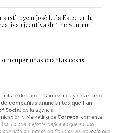
 sustituye a José Luis Esteo en la
reativa ejecutiva de The Summer
mo romper unas cuantas cosas
l fichaje de López-Gómez incluye asimismo
s de compañías anunciantes que han
f Social
de la agencia.
unicación y Marketing de
Correos
, comenta:
ños. Lo que mejor le define es que es una
o que está en manos de Borja es un proyecto que