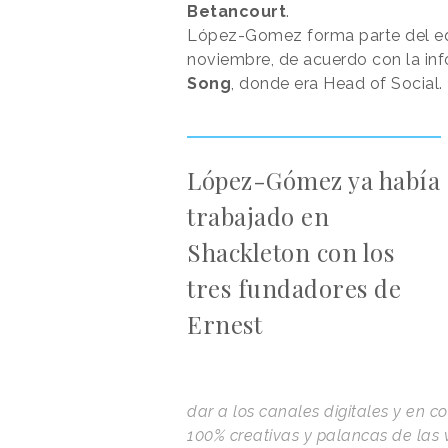
Betancourt
.
López-Gomez forma parte del eq
noviembre, de acuerdo con la inf
Song
, donde era Head of Social.
López-Gómez ya había
trabajado en
Shackleton con los
tres fundadores de
Ernest
dar a los canales digitales y en c
100% creativas y palancas de las 