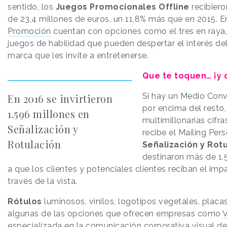
sentido, los
Juegos Promocionales Offline
recibier
de 23,4 millones de euros, un 11,8% más que en 2015
Promoción
cuentan con opciones como el tres en raya, 
juegos de habilidad que pueden despertar el interés de
marca que les invite a entretenerse.
Que te toquen… ¡y 
Si hay un Medio Con
En 2016 se invirtieron
por encima del resto,
1.596 millones en
multimillonarias cifra
Señalización y
recibe el Mailing Pers
Rotulación
Señalización y Rot
destinaron más de 1.
a que los clientes y potenciales clientes reciban el im
través de la vista.
Rótulos
luminosos, vinilos, logotipos vegetales, placa
algunas de las opciones que ofrecen empresas como
V
especializada en la comunicación corporativa visual de