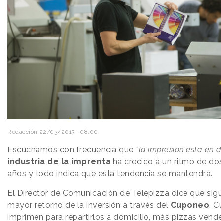
Redacción
22/03/2017 · 08:00
Escuchamos con frecuencia que
“la impresión está en d
industria de la imprenta
ha crecido a un ritmo de dos
años y todo indica que esta tendencia se mantendrá.
El Director de Comunicación de Telepizza dice que sig
mayor retorno de la inversión a través del
Cuponeo
. 
imprimen para repartirlos a domicilio, más pizzas vend