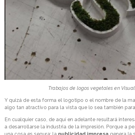
Trabajos de logos vegetales en Visual
Y quizá de esta forma el logotipo o el nombre de la ma
algo tan atractivo para la vista que lo sea también para
En cualquier caso, de aquí en adelante resultará inter
a desarrollarse la industria de la impresión. Porque a pes
una cosa es segura: la
publicidad impresa
genera la 