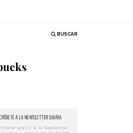
BUSCAR
rbucks
CRÍBETE A LA NEWSLETTER DIARIA
críbete gratis a la Newsletter
 reciben a diario más de 50.000