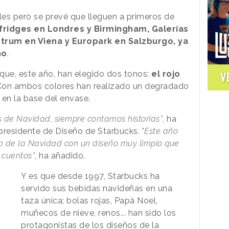
es pero se prevé que lleguen a primeros de
fridges en Londres y Birmingham, Galerías
trum en Viena y Europark en Salzburgo, ya
ño
.
ue, este año, han elegido dos tonos:
el rojo
V
on ambos colores han realizado un degradado
en la base del envase.
s de Navidad, siempre contamos historias”
, ha
epresidente de Diseño de Starbucks.
"
Este año
 de la Navidad con un diseño muy limpio que
 cuentos”
, ha añadido.
Y es que desde 1997, Starbucks ha
servido sus bebidas navideñas en una
taza única; bolas rojas, Papá Noel,
muñecos de nieve, renos... han sido los
protagonistas de los diseños de la