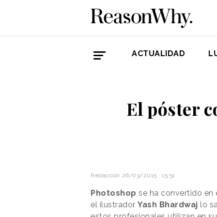
ACTUALIDAD
L
El póster c
Redacción
26/03/2015 · 15:51
Photoshop
se ha convertido en 
el ilustrador
Yash Bhardwaj
lo s
estos profesionales utilizan en s