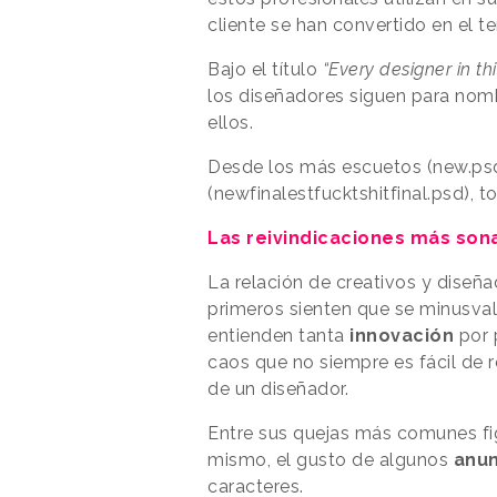
cliente se han convertido en el t
Bajo el título
“Every designer in th
los diseñadores siguen para nom
ellos.
Desde los más escuetos (new.psd)
(newfinalestfucktshitfinal.psd), t
Las reivindicaciones más son
La relación de creativos y diseña
primeros sienten que se minusval
entienden tanta
innovación
por p
caos que no siempre es fácil de 
de un diseñador.
Entre sus quejas más comunes fig
mismo, el gusto de algunos
anun
caracteres.