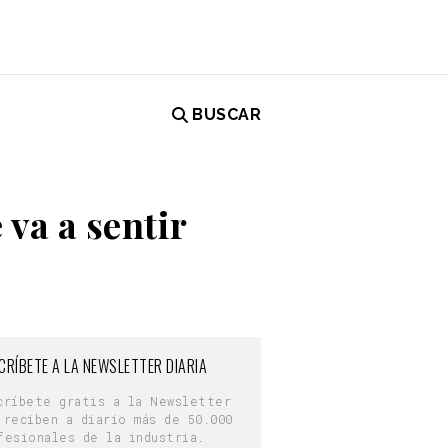
BUSCAR
 va a sentir
CRÍBETE A LA NEWSLETTER DIARIA
críbete gratis a la Newsletter
 reciben a diario más de 50.000
fesionales de la industria.