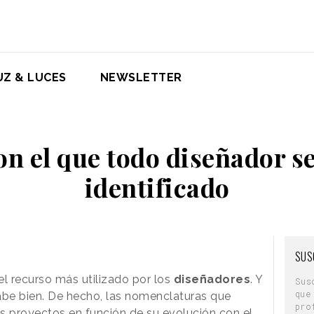
UZ & LUCES
NEWSLETTER
on el que todo diseñador se
identificado
SUS
el recurso más utilizado por los
diseñadores
. Y
Sus
que
abe bien. De hecho, las nomenclaturas que
pro
us proyectos en función de su evolución con el