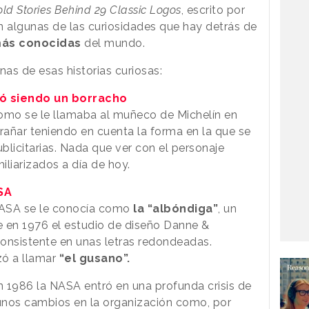
ld Stories Behind 29 Classic Logos
, escrito por
an algunas de las curiosidades que hay detrás de
 más conocidas
del mundo.
as de esas historias curiosas:
ó siendo un borracho
 como se le llamaba al muñeco de Michelín en
rañar teniendo en cuenta la forma en la que se
ublicitarias. Nada que ver con el personaje
liarizados a día de hoy.
SA
 NASA se le conocía como
la “albóndiga”
, un
 en 1976 el estudio de diseño Danne &
consistente en unas letras redondeadas.
zó a llamar
“el gusano”.
 1986 la NASA entró en una profunda crisis de
gunos cambios en la organización como, por