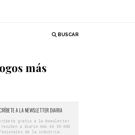
BUSCAR
logos más
CRÍBETE A LA NEWSLETTER DIARIA
críbete gratis a la Newsletter
 reciben a diario más de 50.000
fesionales de la industria.