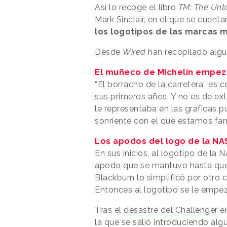
Así lo recoge el libro
TM: The Unto
Mark Sinclair, en el que se cuent
los logotipos de las marcas
Desde
Wired
han recopilado algun
El muñeco de Michelín empez
“El borracho de la carretera” es
sus primeros años. Y no es de ext
le representaba en las gráficas p
sonriente con el que estamos fami
Los apodos del logo de la NA
En sus inicios, al logotipo de la
apodo que se mantuvo hasta que
Blackburn lo simplificó por otro 
Entonces al logotipo se le empe
Tras el
desastre del Challenger
en
la que se salió introduciendo al