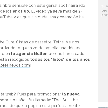
 fibra sensible con
este genial spot
narrando
Sus
que
o de los
años 80.
El vídeo ya lleva más de 24
pro
uTube y es que, sin duda, esa generación ha
 Cure. Cintas de cassette. Tetris. Así nos
ecordando lo que hizo de aquella una década
rlo en
la agencia
Mullen
porque han creado
están recogidos
todos los "hitos" de los años
loreThe80s.com
!
esta web? Pues para promocionar
la nueva
sobre los años 80 llamada: "The '80s: the
imos de que la página está perfectamente