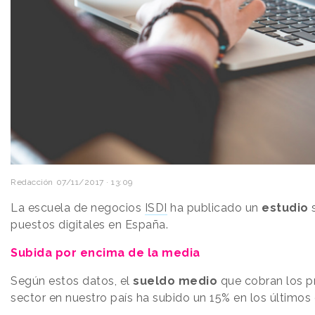
Redacción
07/11/2017 · 13:09
La escuela de negocios
ISDI
ha publicado un
estudio
s
puestos digitales en España.
Subida por encima de la media
Según estos datos, el
sueldo medio
que cobran los p
sector en nuestro país ha subido un 15% en los últimos