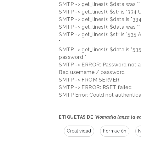
SMTP -> get_lines(): $data was ""
SMTP -> get_lines(): $str is "3
SMTP -> get_lines(): $data is "
SMTP -> get_lines(): $data was ""
SMTP -> get_lines(): $str is "535
"
SMTP -> get_lines(): $data is "53
password "
SMTP -> ERROR: Password not acc
Bad username / password
SMTP -> FROM SERVER:
SMTP -> ERROR: RSET failed:
SMTP Error: Could not authentica
ETIQUETAS DE
"Nomadia lanza la ed
Creatividad
Formación
N