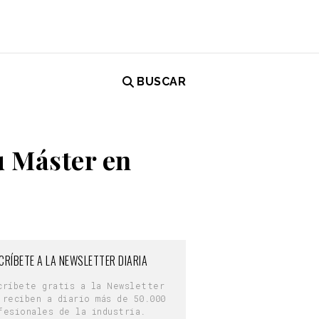
BUSCAR
u Máster en
CRÍBETE A LA NEWSLETTER DIARIA
críbete gratis a la Newsletter
 reciben a diario más de 50.000
fesionales de la industria.