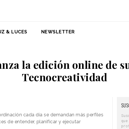
UZ & LUCES
NEWSLETTER
nza la edición online de s
Tecnocreatividad
SUS
oordinación cada día se demandan más perfiles
Sus
que
es de entender, planificar y ejecutar
pro