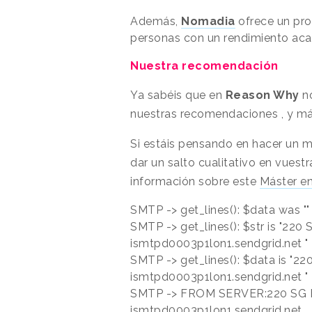
Además,
Nomadia
ofrece un pr
personas con un rendimiento aca
Nuestra recomendación
Ya sabéis que en
Reason Why
n
nuestras recomendaciones , y má
Si estáis pensando en hacer un m
dar un salto cualitativo en vues
información sobre este
Máster e
SMTP -> get_lines(): $data was ""
SMTP -> get_lines(): $str is "220
ismtpd0003p1lon1.sendgrid.net "
SMTP -> get_lines(): $data is "2
ismtpd0003p1lon1.sendgrid.net "
SMTP -> FROM SERVER:220 SG E
ismtpd0003p1lon1.sendgrid.net