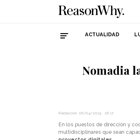
ACTUALIDAD
L
Nomadia la
Redacción
06/04/2015 · 18:17
En los puestos de dirección y c
multidisciplinares que sean capac
proyectos digitales
.