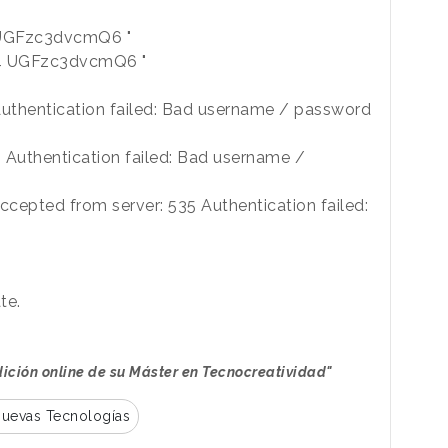
34 UGFzc3dvcmQ6 "
334 UGFzc3dvcmQ6 "
 Authentication failed: Bad username / password
5 Authentication failed: Bad username /
epted from server: 535 Authentication failed:
te.
ición online de su Máster en Tecnocreatividad"
uevas Tecnologías