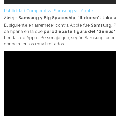
Publicidad Comparativa Samsung vs. Apple
2014 - Samsung y Big Spaceship, “It doesn't take 
El siguiente en arremeter contra Apple fue
Samsung
. 
campaña en la que
parodiaba la figura del "Genius"
tiendas de Apple. Personaje que, según Samsung, cuen
conocimientos muy limitados...