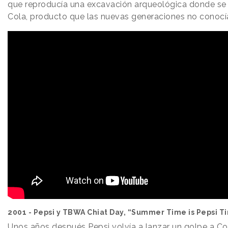
que reproducía una excavación arqueológica donde se
Cola, producto que las nuevas generaciones no conocí
2001 - Pepsi y TBWA Chiat Day, “Summer Time is Pepsi T
Unos años después Pepsi volvía a lanzar un golpe a Co