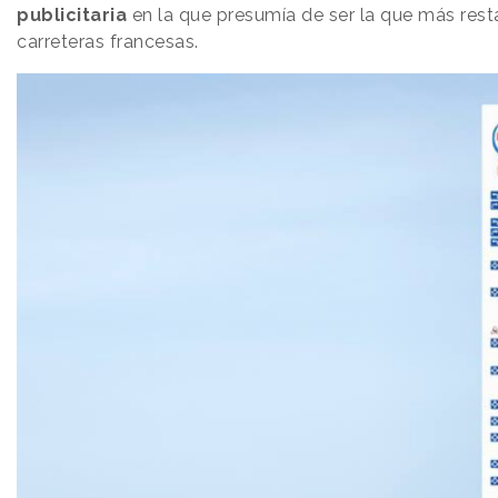
publicitaria
en la que presumía de ser la que más rest
carreteras francesas.