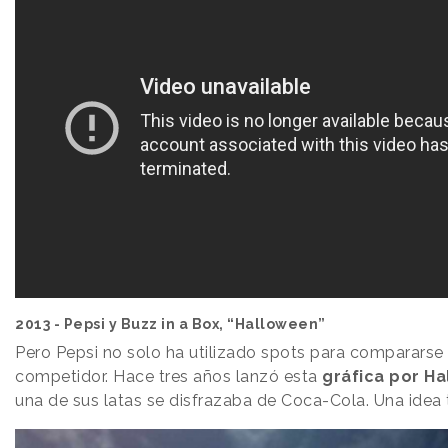
2013 - Pepsi y Buzz in a Box, “Halloween”
Pero Pepsi no solo ha utilizado spots para comparars
competidor. Hace tres años lanzó esta
gráfica por H
una de sus latas se disfrazaba de Coca-Cola. Una idea t