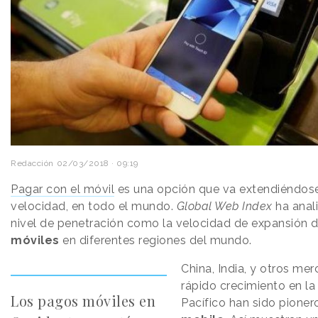
Redacción
02/03/2018 · 09:19
Pagar con el móvil
es una opción que va extendiéndose,
velocidad, en todo el mundo.
Global Web Index
ha anal
nivel de penetración como la velocidad de expansión 
móviles
en diferentes regiones del mundo.
China, India, y otros me
rápido crecimiento en la
Los pagos móviles en
Pacífico han sido pioner