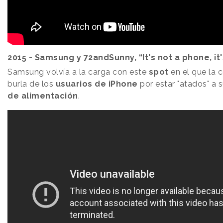
2015 - Samsung y 72andSunny, “It's not a phone, it
Samsung volvía a la carga con este
spot
en el que la 
burla de los
usuarios de iPhone
por estar "atados" a 
de alimentación
.