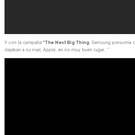
Y con la campaña
“The Next Big Thing
, Samsung presumía d
dejaban a su rival, Apple, en no muy buen lugar...*