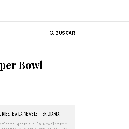
BUSCAR
uper Bowl
CRÍBETE A LA NEWSLETTER DIARIA
críbete gratis a la Newsletter
 reciben a diario más de 50.000