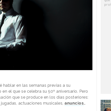
pro
 hablar en las semanas previas a su
o en el que se celebra su 50º aniversario. Pero
ación que se produce en los días posteriores:
jugadas, actuaciones musicales,
anuncios
…