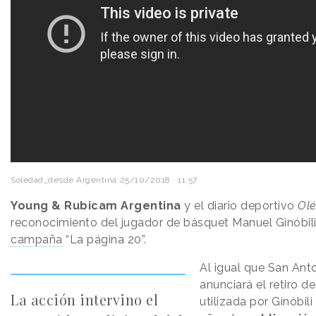
Soledad_desde Argentina
25/10/2018 · 11:57
Young & Rubicam Argentina
y el diario deportivo
Ol
reconocimiento del jugador de básquet Manuel Ginóbil
campaña
“La página 20”.
Al igual que San Ant
anunciará el retiro d
La acción intervino el
utilizada por Ginóbil