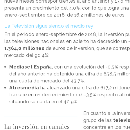
nueve meses correspondientes al año anterior y 17,6 mi
presenta un crecimiento del 4,0%, con lo que logra una c
enero-septiembre de 2018, de 16,2 millones de euros.
La Televisión sigue siendo el medio rey
En el periodo enero-septiembre de 2018, la inversión pu
las televisiones nacionales en abierto ha decrecido un 
1.364,0 millones
de euros de inversión, que se corre
mercado del 90,4%:
Mediaset Españ
a, con una evolución del -0,5% res
del año anterior, ha obtenido una cifra de 658,5 mill
una cuota de mercado del 43,7%.
Atresmedia
ha alcanzado una cifra de 617,2 millone
traduce en un decrecimiento del -3,5% respecto al m
situando su cuota en el 40,9%.
En cuanto a la invers
grupo de las
televi
La inversión en canales
concentra en los nu