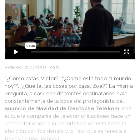
Redacción
21/11/2022 · 09:18
“¿Como estás, Víctor?”. “¿Cómo está todo el mundo
hoy?”. “¿Qué tal las cosas por casa, Zoe?”. La misma
pregunta, o casi, con diferentes destinatarios, sale
constantemente de la boca del protagonista del
anuncio de Navidad de Deutsche Telekom
,
con
el que la compañía de telecomunicaciones hace un
recordatorio sobre la importancia de esta sencilla
atención con los demás y lo fácil que es tenerla a
través de una llamada.