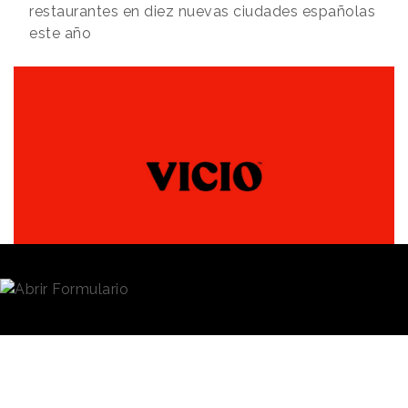
restaurantes en diez nuevas ciudades españolas
este año
Redacción
04/04/2023 · 08:53
La cadena de hamburguesas
Vicio
,
puesta en
marcha en 2020 por el cocinero, emprendedor y
ganador de “Master Chef”
Aleix Puig
y su socio
Orio
de Pablo
, ha cerrado una ronda de financiación serie