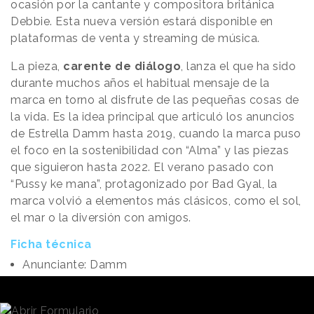
ocasión por la cantante y compositora británica
Debbie. Esta nueva versión estará disponible en
plataformas de venta y streaming de música.
La pieza,
carente de diálogo
, lanza el que ha sido
durante muchos años el habitual mensaje de la
marca en torno al disfrute de las pequeñas cosas de
la vida. Es la idea principal que articuló los anuncios
de Estrella Damm hasta 2019, cuando la marca puso
el foco en la sostenibilidad con “Alma” y las piezas
que siguieron hasta 2022. El verano pasado con
“Pussy ke mana”, protagonizado por Bad Gyal, la
marca volvió a elementos más clásicos, como el sol,
el mar o la diversión con amigos.
Ficha técnica
Anunciante: Damm
Producto: Estrella Damm
Agencia: Oriol Villar