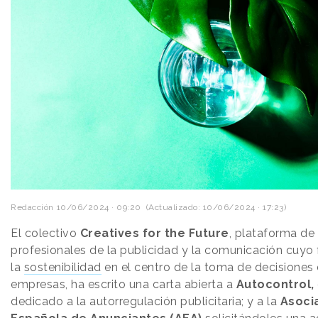
Redacción
10/06/2024 · 09:20
(Actualizado: 10/06/2024 · 17:23)
El colectivo
Creatives for the Future
, plataforma de
profesionales de la publicidad y la comunicación cuyo
la
sostenibilidad
en el centro de la toma de decisiones 
empresas, ha escrito una carta abierta a
Autocontrol,
dedicado a la autorregulación publicitaria; y a la
Asoci