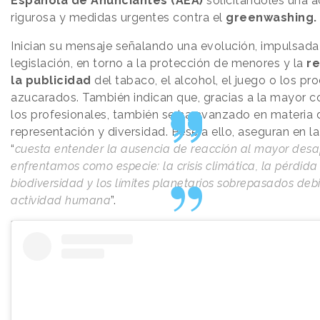
Española de Anunciantes (AEA)
solicitándoles una 
rigurosa y medidas urgentes contra el
greenwashing.
Inician su mensaje señalando una evolución, impulsada 
legislación, en torno a la protección de menores y la
re
la publicidad
del tabaco, el alcohol, el juego o los pr
azucarados. También indican que, gracias a la mayor c
los profesionales, también se ha avanzado en materia 
representación y diversidad. Pese a ello, aseguran en la
“
cuesta entender la ausencia de reacción al mayor desaf
enfrentamos como especie: la crisis climática, la pérdida
biodiversidad y los límites planetarios sobrepasados deb
actividad humana
”.