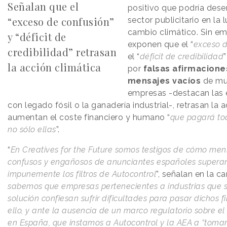
Señalan que el
positivo que podría des
“exceso de confusión”
sector publicitario en la 
cambio climático. Sin e
y “déficit de
exponen que el “
exceso d
credibilidad” retrasan
el “
déficit de credibilidad
la acción climática
por
falsas afirmacione
mensajes vacíos
de mu
empresas -destacan las 
con legado fósil o la ganadería industrial-, retrasan la 
aumentan el coste financiero y humano “
que pagará to
no sólo ellas
”.
“
En Creatives for the Future somos testigos de cómo men
confusos y engañosos de anunciantes españoles supera
impunemente los filtros de Autocontrol
”, señalan en la car
sabemos que empresas pertenecientes a industrias que s
solución confiesan sufrir dificultades para pasar dichos fil
ello, y ante la ausencia de un marco regulatorio sobre e
en España, que instamos a Autocontrol y la AEA a “toma