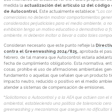
medida la
actualización del artículo 12 del códig
de Autocontrol.
Este actualmente establece: “
Las co
comerciales no deberán mostrar comportamientos gene
considerados perjudiciales para el medio ambiente, a no
exhibición tenga un motivo educativo o demostrativo a f
ambiente, ni deberán incitar a llevar a cabo tales comp
Consideran necesario que este punto refleje la
Directi
contra el Greenwashing 2024/825
,
aprobada el pas
febrero, de tal manera que Autocontrol estaría adelant
fecha de cumplimiento obligatorio. Esta normativa, ent
cosas, prohibe el uso de afirmaciones ambientales gené
fundamento o aquellas que señalen que un producto t
impacto neutro, reducido o positivo en el medio ambie
atender a sistemas de compensación de emisiones.
“
Solicitamos a Autocontrol y a la AEA que actúen con el 
ambiental, estableciendo una política de tolerancia cero
greenwashing y mecanismos que aseguren no dificultar 