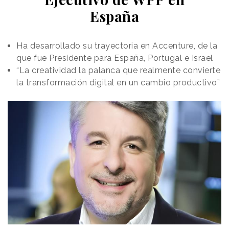
El acceso al sistema se hace a través de la página
España
web de Correos, y concretamente en el apartado
dedicado a
Seguridad de la información
.
En él se
ubica un verificador que, después de que el usuario
Ha desarrollado su trayectoria en Accenture, de la
introduzca su dirección de correo electrónico y el
que fue Presidente para España, Portugal e Israel
código personalizado del mensaje, le informará de si
“La creatividad la palanca que realmente convierte
la comunicación ha sido remitida por Correos o no.
la transformación digital en un cambio productivo”
La compañía especifica que, por motivos de
seguridad,
cada e-mail se podrá verificar solo
una vez
.
NOTICIAS RELACIONADAS
Los consumidores buscan en sus
hogares tecnologías cada vez más
seguras y aumentan su preocupación
por el precio