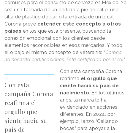
comunes para el consumo de cerveza en México. Ya
sea una fachada de un edificio a pie de calle, una
silla de plástico de bar, o la entrada de un local.
Corona prevé
extender este concepto a otros
países
en los que está presente, buscando la
conexión emocional con los clientes desde
elementos reconocibles en esos mercados. Y todo
ello bajo el mismo concepto de veteranía: “
Corona
no necesita certificaciones. Está certificada por el sol
”.
Con esta campaña Corona
reafirma
el orgullo que
Con esta
siente hacia su país de
campaña Corona
nacimiento
. En los últimos
años, la marca lo ha
reafirma el
evidenciado en acciones
orgullo que
diferentes. En 2024, por
siente hacia su
ejemplo, lanzó “Callando
país de
bocas” para apoyar a la