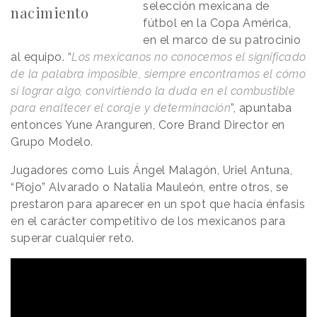
selección mexicana de
nacimiento
fútbol en la Copa América,
en el marco de su patrocinio
al equipo. “
Los mexicanos no conocemos el significado
de la palabra imposible, siempre encontramos el cómo
sí lograr algo, convirtiendo la duda en el combustible
para enaltecer el coraje y determinación
”, apuntaba
entonces Yune Aranguren, Core Brand Director en
Grupo Modelo.
Jugadores como Luis Ángel Malagón, Uriel Antuna,
“Piojo” Alvarado o Natalia Mauleón, entre otros, se
prestaron para aparecer en un spot que hacía énfasis
en el carácter competitivo de los mexicanos para
superar cualquier reto.