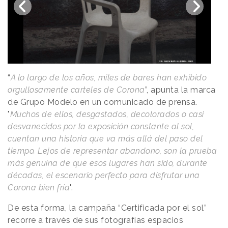
“
A lo largo de los años, miles de bares han exhibido
orgullosamente carteles de Corona
”, apunta la marca
de Grupo Modelo en un comunicado de prensa.
"
Muchos de ellos, desgastados, decolorados o casi
desvanecidos por la exposición constante al sol,
cuentan una historia que va más allá del paso del
tiempo. Lejos de representar abandono, son la prueba
más genuina de que esos lugares han sido, durante
décadas, el escenario perfecto para disfrutar una
Corona bien fría
".
De esta forma, la campaña “Certificada por el sol”
recorre a través de sus fotografías espacios