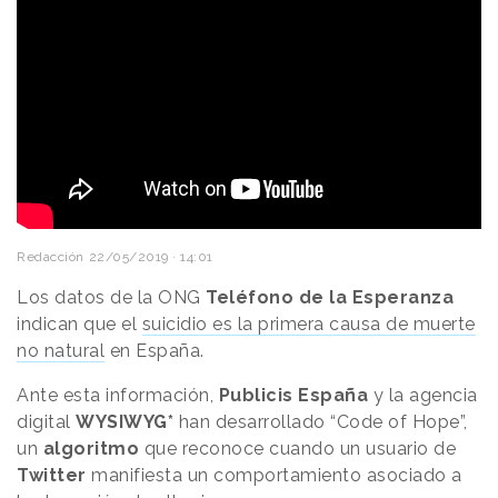
Redacción
22/05/2019 · 14:01
Los datos de la ONG
Teléfono de la Esperanza
indican que el
suicidio es la primera causa de muerte
no natural
en España.
Ante esta información,
Publicis España
y la agencia
digital
WYSIWYG*
han desarrollado “Code of Hope”,
un
algoritmo
que reconoce cuando un usuario de
Twitter
manifiesta un comportamiento asociado a