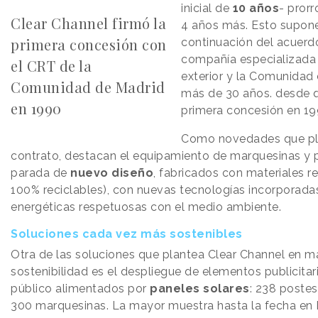
inicial de
10 años
- pror
Clear Channel firmó la
4 años más. Esto supon
primera concesión con
continuación del acuerdo
compañía especializada 
el CRT de la
exterior y la Comunidad
Comunidad de Madrid
más de 30 años. desde q
en 1990
primera concesión en 19
Como novedades que pl
contrato, destacan el equipamiento de marquesinas y 
parada de
nuevo diseño
, fabricados con materiales r
100% reciclables), con nuevas tecnologías incorporada
energéticas respetuosas con el medio ambiente.
Soluciones cada vez más sostenibles
Otra de las soluciones que plantea Clear Channel en m
sostenibilidad es el despliegue de elementos publicitar
público alimentados por
paneles solares
: 238 poste
300 marquesinas. La mayor muestra hasta la fecha en