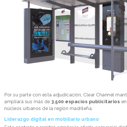
Por su parte con esta adjudicación, Clear Channel man
ampliará sus más de
3.500 espacios publicitarios
en
núcleos urbanos de la región madrileña.
Liderazgo digital en mobiliario urbano