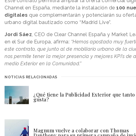
Este contrato permitirá ampliar la oferta comercial digi
Channel en España, mediante la instalación de
100 nu
digitales
que complementarán y potenciarán su oferta
urbano digital bautizado como “Madrid Live”.
Jordi Sáez
, CEO de Clear Channel España y Market Le
en el Sur de Europa, afirma:
“Hemos apostado muy fuerte
este contrato, que junto al de mobiliario urbano de la c
nos permite tener la mejor presencia y mejores KPI’s de 
medio Exterior en la Comunidad."
NOTICIAS RELACIONADAS
¿Qué tiene la Publicidad Exterior que tanto
gusta?
Magnum vuelve a colaborar con Thomas
Danthony para su primera campaña de inv