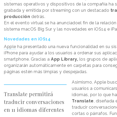
sistemas operativos y dispositivos de la compañía ha 
grabada y emitida por streaming con un destacado
tr
producción
detrás.
En el evento virtual se ha anunciadoel fin de la relación
sistema macOS Big Sur y las novedades en iOS14 e iP
Novedades en iOS14
Apple
ha presentado una nueva funcionalidad en su si
iPhone para ayudar a los usuarios a ordenar sus aplicac
smartphone. Gracias a
App Library,
los grupos de apli
organizarán automáticamente en carpetas para consegu
páginas estén más limpias y despejadas.
Asimismo, Apple busc
usuarios a comunicars
Translate permitirá
idiomas, por lo que h
traducir conversaciones
Translate
, diseñada
traducir conversacione
en 11 idiomas diferentes
cortas o párrafos. Fun