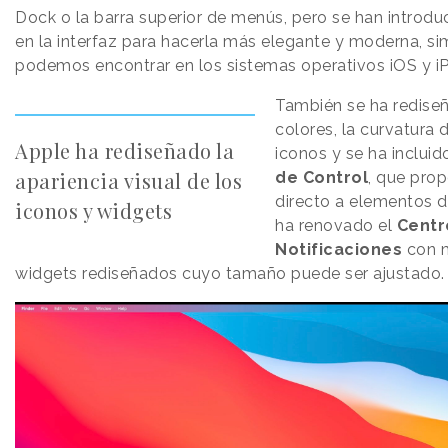
Dock o la barra superior de menús, pero se han introd
en la interfaz para hacerla más elegante y moderna, sim
podemos encontrar en los sistemas operativos iOS y i
También se ha rediseñ
colores, la curvatura 
Apple ha rediseñado la
iconos y se ha inclui
apariencia visual de los
de Control
, que pro
directo a elementos de
iconos y widgets
ha renovado el
Centr
Notificaciones
con m
widgets rediseñados cuyo tamaño puede ser ajustado.