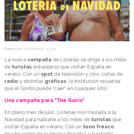
Redacción
11/07/2017 · 12:22
La nueva
campaña
de
Loterías
se dirige a los miles
de
turistas
extranjeros que visitan España en
verano. Con un
spot
de televisión y cine, cuñas de
radio
y distintas
gráficas
, la institución recuerda
que el Gordo puede “caer” en cualquier sitio.
Una campaña para "The Guiris"
En pleno mes de julio, Loterías nos traslada a la
Navidad para hablarle a los miles de
turistas
que
visitan España en verano. Con un
tono fresco
,
mucho icono de la “marca España”, y bastante