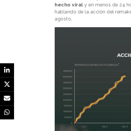
hecho viral
y en menos de 24 ho
hablando de la acción del remake
agosto.