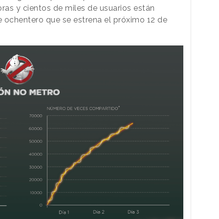
ras y cientos de miles de usuarios están
 ochentero que se estrena el próximo 12 de