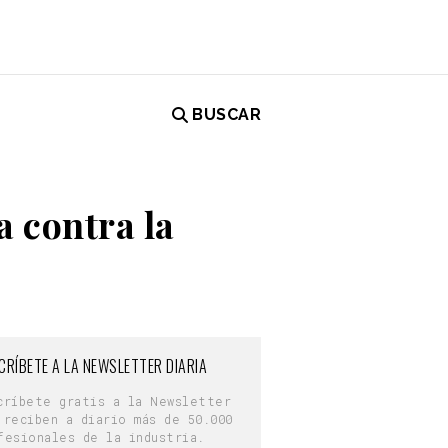
BUSCAR
 contra la
CRÍBETE A LA NEWSLETTER DIARIA
críbete gratis a la Newsletter
 reciben a diario más de 50.000
fesionales de la industria.