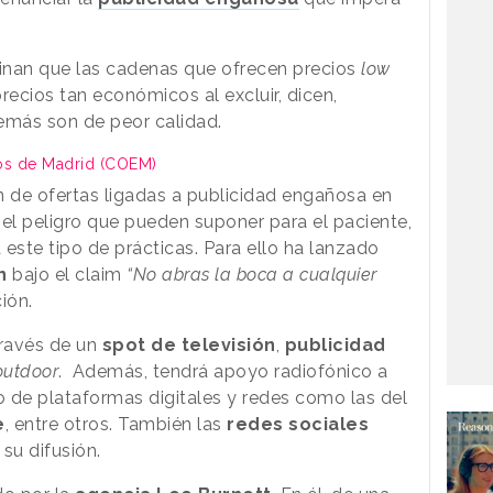
pinan que las cadenas que ofrecen precios
low
ecios tan económicos al excluir, dicen,
emás son de peor calidad.
os de Madrid (COEM)
n de ofertas ligadas a publicidad engañosa en
el peligro que pueden suponer para el paciente,
 este tipo de prácticas. Para ello ha lanzado
n
bajo el claim
“No abras la boca a cualquier
ión.
ravés de un
spot de televisión
,
publicidad
outdoor
. Además, tendrá apoyo radiofónico a
o de plataformas digitales y redes como las del
e
, entre otros. También las
redes sociales
su difusión.