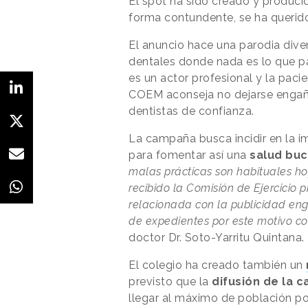
El spot ha sido creado y produci
forma contundente, se ha querid
El anuncio hace una parodia dive
dentales donde nada es lo que pare
es un actor profesional y la pac
COEM aconseja no dejarse engaña
dentistas de confianza.
La campaña busca incidir en la i
para fomentar así una
salud bu
malas prácticas son habituales ho
recibido la Comisión de Ejercicio 
relacionada con la publicidad e
de expedientes por este motivo co
doctor Dr. Soto-Yarritu Quintana.
El colegio ha creado también un
previsto que la
difusión de la
llegar al máximo de población po