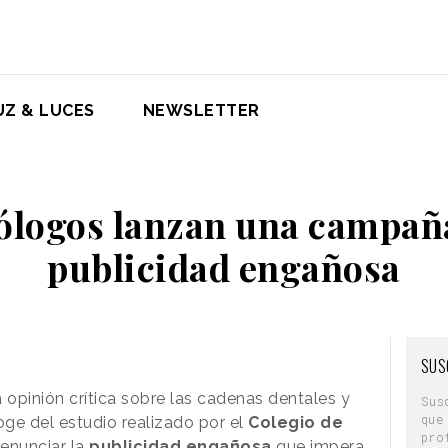
UZ & LUCES
NEWSLETTER
ólogos lanzan una campaña
publicidad engañosa
SUS
 opinión crítica sobre las cadenas dentales y
Sus
que
oge del estudio realizado por el
Colegio de
pro
enunciar la
publicidad engañosa
que impera