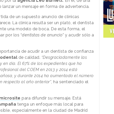
do por la
agencia Leo Burnett
. En él, de una
o lanzar un mensaje en forma de advertencia.
rtida de un supuesto anuncio de clínicas
ce. La clínica resulta ser un plató, el dentista
iente una modelo de boca. De esta forma, el
V
r por los “
dentistas de anuncio”
y acudir sólo a
mportancia de acudir a un dentista de confianza
codental
de calidad.
“Desgraciadamente las
y en día. El 67% de los expedientes que ha
profesional del COEM en 2013 y 2014 está
ngañosa, y durante 2014 ha aumentado el número
n respecto al año anterior”
, ha sentenciado el
microsite
para difundir su mensaje. Está
 campaña
tenga un enfoque más local para
sible, especialmente en la ciudad de Madrid