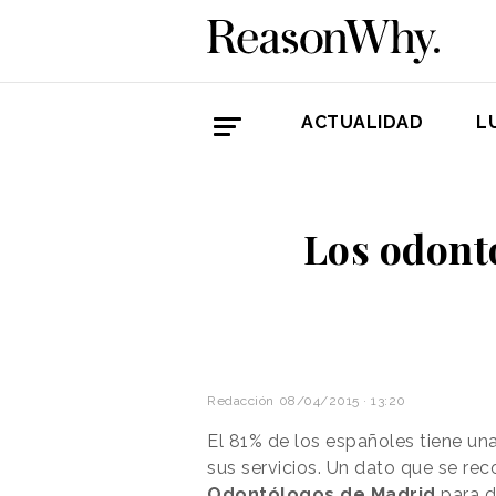
ACTUALIDAD
L
Los odont
Redacción
08/04/2015 · 13:20
El 81% de los españoles tiene una
sus servicios. Un dato que se rec
Odontólogos de Madrid
para d