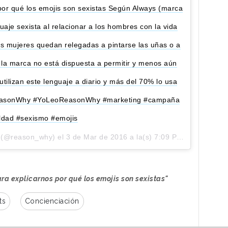
 por qué los emojis son sexistas Según Always (marca
aje sexista al relacionar a los hombres con la vida
las mujeres quedan relegadas a pintarse las uñas o a
e la marca no está dispuesta a permitir y menos aún
tilizan este lenguaje a diario y más del 70% lo usa
 #ReasonWhy #YoLeoReasonWhy #marketing #campaña
ldad #sexismo #emojis
 (@reason_why) el
3 de Mar de 2016 a la(s) 7:09 PST
ra explicarnos por qué los emojis son sexistas"
ts
Concienciación