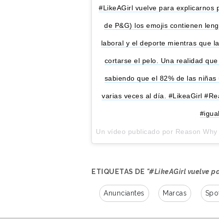
#LikeAGirl vuelve para explicarnos
de P&G) los emojis contienen lengu
laboral y el deporte mientras que 
cortarse el pelo. Una realidad qu
sabiendo que el 82% de las niñas u
varias veces al día. #LikeaGirl
#igua
Un vídeo publicado por Reason Why
ETIQUETAS DE
"#LikeAGirl vuelve pa
Anunciantes
Marcas
Spo