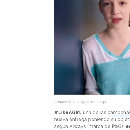
Redacción
02/03/2016 · 17:48
#LikeAGirl
, una de las
campañas
nueva entrega poniendo su objet
según Always (marca de P&G),
e