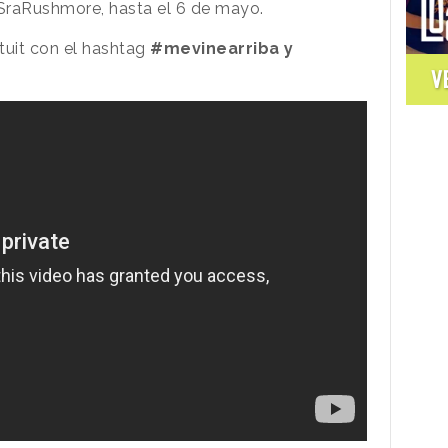
SraRushmore, hasta el 6 de mayo.
 tuit con el hashtag
#mevinearriba y
V