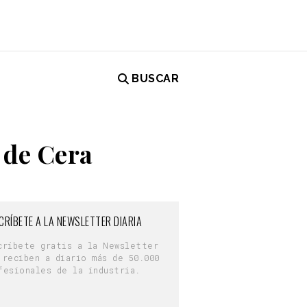
BUSCAR
 de Cera
CRÍBETE A LA NEWSLETTER DIARIA
críbete gratis a la Newsletter
 reciben a diario más de 50.000
fesionales de la industria.