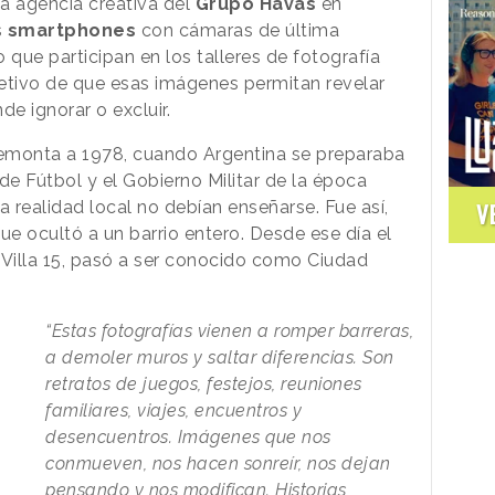
a agencia creativa del
Grupo Havas
en
s
smartphones
con cámaras de última
o que participan en los talleres de fotografía
etivo de que esas imágenes permitan revelar
e ignorar o excluir.
remonta a 1978, cuando Argentina se preparaba
 de Fútbol y el Gobierno Militar de la época
a realidad local no debían enseñarse. Fue así,
V
e ocultó a un barrio entero. Desde ese día el
 Villa 15, pasó a ser conocido como Ciudad
“Estas fotografías vienen a romper barreras,
a demoler muros y saltar diferencias. Son
retratos de juegos, festejos, reuniones
familiares, viajes, encuentros y
desencuentros. Imágenes que nos
conmueven, nos hacen sonreír, nos dejan
pensando y nos modifican. Historias