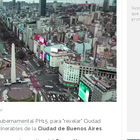
Sus
que
pro
32
gubernamental
PH15, para "revelar" Ciudad
ulnerables de la
Ciudad de Buenos Aires
.