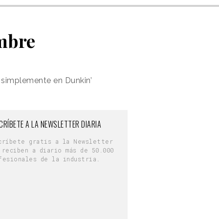
mbre
e simplemente en Dunkin’
CRÍBETE A LA NEWSLETTER DIARIA
críbete gratis a la Newsletter
 reciben a diario más de 50.000
fesionales de la industria.