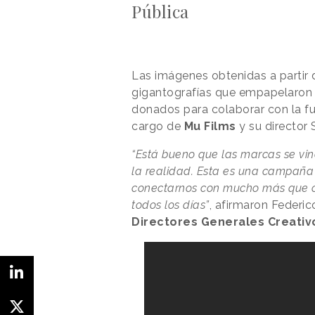
Pública
Las imágenes obtenidas a partir d
gigantografías que empapelaron
donados para colaborar con la f
cargo de
Mu Films
y su director
“Está bueno que las marcas se vin
la realidad. Esta es una campañ
conectarnos con mucho más que c
todos los días”
, afirmaron Federi
Directores Generales Creativ