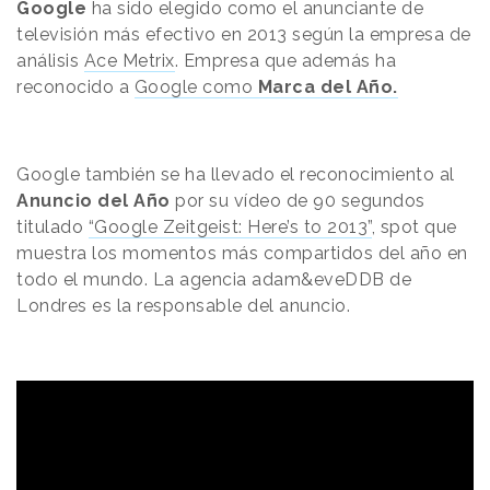
Google
ha sido elegido como el anunciante de
televisión más efectivo en 2013 según la empresa de
análisis
Ace Metrix
. Empresa que además ha
reconocido a
Google como
Marca del Año.
Google también se ha llevado el reconocimiento al
Anuncio del Año
por su vídeo de 90 segundos
titulado
“Google Zeitgeist: Here’s to 2013”
, spot que
muestra los momentos más compartidos del año en
todo el mundo. La agencia adam&eveDDB de
Londres es la responsable del anuncio.