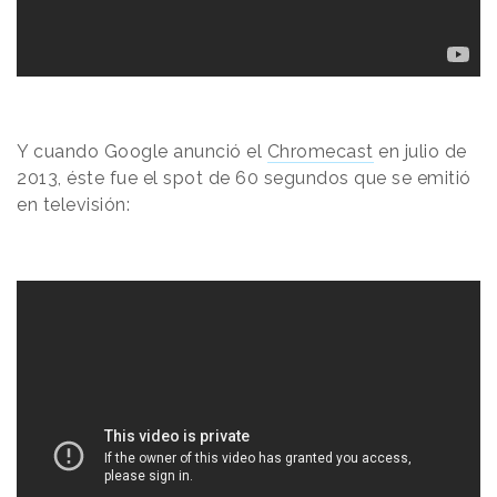
Y cuando Google anunció el
Chromecast
en julio de
2013, éste fue el spot de 60 segundos que se emitió
en televisión: