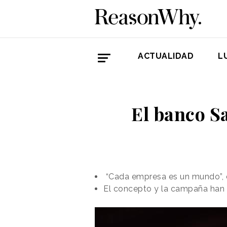
ACTUALIDAD
L
El banco S
“Cada empresa es un mundo”, d
El concepto y la campaña han s