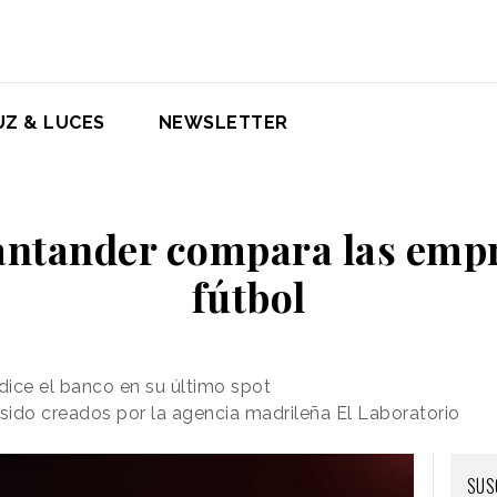
UZ & LUCES
NEWSLETTER
antander compara las empr
fútbol
ice el banco en su último spot
ido creados por la agencia madrileña El Laboratorio
SUS