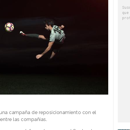
Sus
que
pro
una campaña de reposicionamiento con el
 entre las compañías.