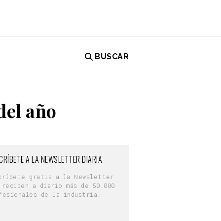
BUSCAR
del año
CRÍBETE A LA NEWSLETTER DIARIA
críbete gratis a la Newsletter
 reciben a diario más de 50.000
fesionales de la industria.