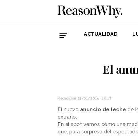
ACTUALIDAD
L
El anu
Redacción
21/01/2015 · 10:47
El nuevo
anuncio de leche
de l
extraño.
En el spot vemos cómo una madr
que, para sorpresa del espectador