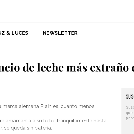
UZ & LUCES
NEWSLETTER
ncio de leche más extraño 
SUS
a marca alemana Plain es, cuanto menos,
Sus
que
pro
e amamanta a su bebé tranquilamente hasta
, se queda sin batería.