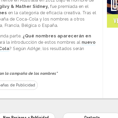
mente en Australia en 2012 bajo el nombre de
ilvy & Mather Sidney,
fue premiada en el
nes
en la categoría de eficacia creativa. Tras el
mpaña de Coca-Cola y los nombres a otros
V
, Francia, Bélgica o España.
unda parte.
¿Qué nombres aparecerán en
á la introducción de estos nombres al
nuevo
 Cola
? Según
AdAge
, los resultados serán
con la campaña de los nombres"
añas de Publicidad
New Business y Publicidad
Contacto