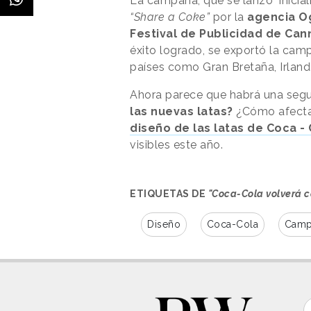
La campaña, que se lanzó inicial
“Share a Coke”
por la
agencia Og
Festival de Publicidad de Can
éxito logrado, se exportó la ca
países como Gran Bretaña, Irlanda
Ahora parece que habrá una seg
las nuevas latas?
¿Cómo afectar
diseño de las latas de Coca -
visibles este año.
ETIQUETAS DE
"Coca-Cola volverá 
Diseño
Coca-Cola
Camp