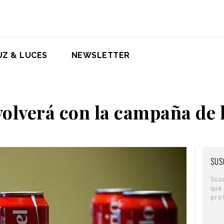
UZ & LUCES
NEWSLETTER
olverá con la campaña de
SUS
Sus
que
pro