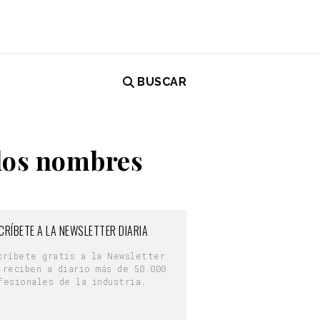
BUSCAR
 los nombres
CRÍBETE A LA NEWSLETTER DIARIA
críbete gratis a la Newsletter
 reciben a diario más de 50.000
fesionales de la industria.