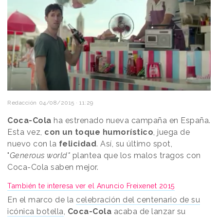
Redacción
04/08/2015 · 11:29
Coca-Cola
ha estrenado nueva campaña en España.
Esta vez,
con un toque humorístico
, juega de
nuevo con la
felicidad
. Así, su último spot,
"
Generous world"
plantea que los malos tragos con
Coca-Cola saben mejor.
También te interesa ver el Anuncio Freixenet 2015
En el marco de la
celebración del centenario de su
icónica botella
,
Coca-Cola
acaba de lanzar su