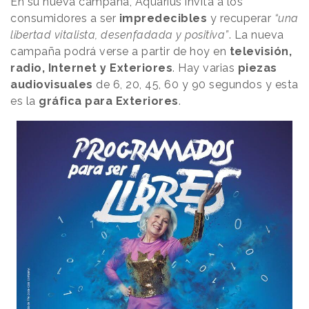
En su nueva campaña, Aquarius invita a los
consumidores a ser
impredecibles
y recuperar
“una
libertad vitalista, desenfadada y positiva”
. La nueva
campaña podrá verse a partir de hoy en
televisión,
radio, Internet y Exteriores
. Hay varias
piezas
audiovisuales
de 6, 20, 45, 60 y 90 segundos y esta
es la
gráfica para Exteriores
.