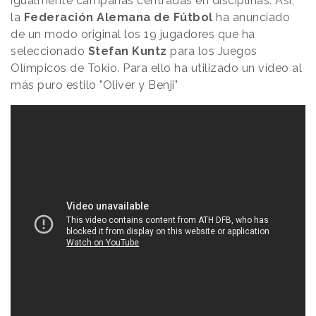
igualmente campañas centradas en disciplinas. Así,
la
Federación Alemana de Fútbol
ha anunciado
de un modo original los 19 jugadores que ha
seleccionado
Stefan Kuntz
para los Juegos
Olímpicos de Tokio. Para ello ha utilizado un vídeo al
más puro estilo "Oliver y Benji"