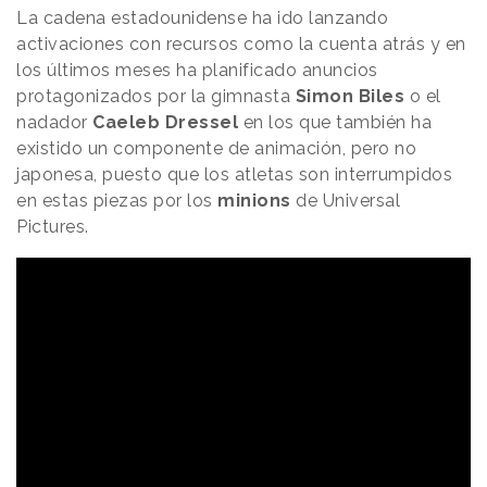
La cadena estadounidense ha ido lanzando
activaciones con recursos como la cuenta atrás y en
los últimos meses ha planificado anuncios
protagonizados por la gimnasta
Simon Biles
o el
nadador
Caeleb Dressel
en los que también ha
existido un componente de animación, pero no
japonesa, puesto que los atletas son interrumpidos
en estas piezas por los
minions
de Universal
Pictures.