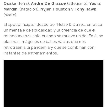
Osaka
(tenis),
Andre De Grasse
(atletismo),
Yusra
Mardini
(natación),
Nyjah Houston
y
Tony Hawk
(skate).
El spot principal, ideado por Hulse & Durrell, enfatiza
un mensaje de solidaridad y la creencia de que el
mundo avanza solo cuando se mueve unido. En él se
plasman imágenes de calles vacías que nos
retrotraen a la pandemia y que se combinan con
instantes de entrenamientos.