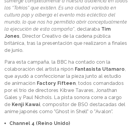
sumerge completamente a nuestra audiencia en todos
los “Tokios” que existen. Es una ciudad variada en
cultura pop y alberga el evento más ecléctico del
mundo, lo que nos ha permitido abrir conceptualmente
la ejecución de esta campaña”
, declaraba
Tim
Jones
, Director Creativo de la cadena pública
británica, tras la presentación que realizaron a finales
de junio.
Para esta campaña, la BBC ha contado con la
colaboración del artista nipón
Fantasista Utamaro
,
que ayudó a confeccionar la pieza junto al estudio
de animación
Factory Fifteen
, todos comandados
por el trío de directores Kibwe Tavares, Jonathan
Gales y Paul Nichols. La pista sonora corre a cargo
de
Kenji Kawai
, compositor de BSO destacadas del
anime japonés como "Ghost in Shell" o "Avalon".
Channel 4 (Reino Unido)