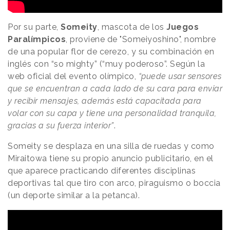
Por su parte,
Someity
, mascota de los
Juegos
Paralímpicos
, proviene de "Someiyoshino", nombre
de una popular flor de cerezo, y su combinación en
inglés con “so mighty” (“muy poderoso”. Según la
web oficial del evento olímpico,
“puede usar sensores
que se encuentran a cada lado de su cara para enviar
y recibir mensajes, además está capacitada para
volar con su capa y tiene una personalidad tranquila,
gracias a su fuerza interior”
.
Someity se desplaza en una silla de ruedas y como
Miraitowa tiene su propio anuncio publicitario, en el
que aparece practicando diferentes disciplinas
deportivas tal que tiro con arco, piraguismo o boccia
(un deporte similar a la petanca).