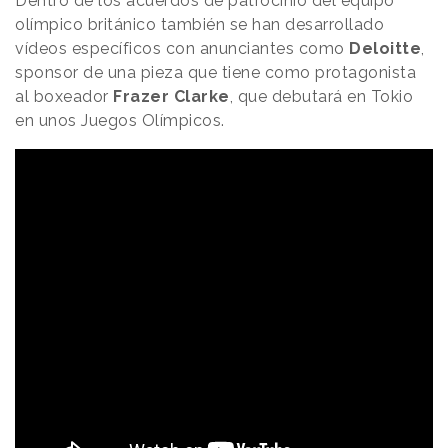
Dentro de los acuerdos de patrocinio del equipo
olímpico británico también se han desarrollado
vídeos específicos con anunciantes como
Deloitte
,
sponsor de una pieza que tiene como protagonista
al boxeador
Frazer Clarke
, que debutará en Tokio
en unos Juegos Olímpicos.