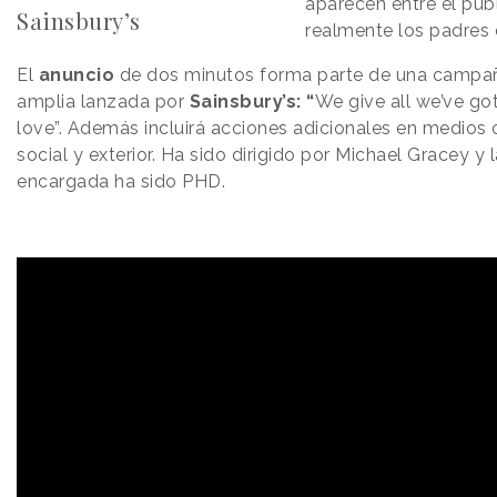
aparecen entre el púb
Sainsbury’s
realmente los padres 
El
anuncio
de dos minutos forma parte de una campa
amplia lanzada por
Sainsbury’s: “
We give all we’ve go
love”. Además incluirá acciones adicionales en medios c
social y exterior. Ha sido dirigido por Michael Gracey y
encargada ha sido PHD.