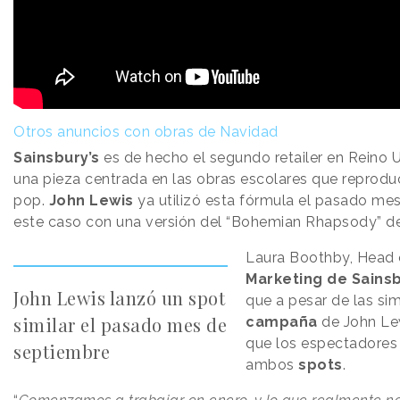
Otros anuncios con obras de Navidad
Sainsbury’s
es de hecho el segundo retailer en Reino U
una pieza centrada en las obras escolares que reprodu
pop.
John Lewis
ya utilizó esta fórmula el pasado me
este caso con una versión del “Bohemian Rhapsody” d
Laura Boothby, Head 
Marketing de Sainsb
John Lewis lanzó un spot
que a pesar de las sim
similar el pasado mes de
campaña
de John Lew
que los espectadores
septiembre
ambos
spots
.