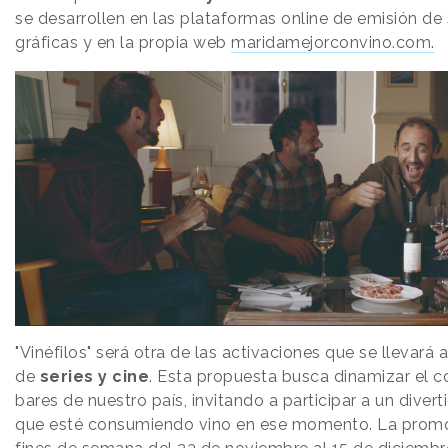
se desarrollen en las plataformas online de emisión de
gráficas y en la propia web
maridamejorconvino.com.
"Vinéfilos" será otra de las activaciones que se llevará 
de
series y cine
. Esta propuesta busca dinamizar el 
bares de nuestro país, invitando a participar a un divert
que esté consumiendo vino en ese momento. La promoc