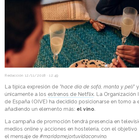
Redacción
12/11/2018 · 12:49
La típica expresión de
"hace día de sofá, manta y peli"
y
únicamente a los
estrenos de Netflix
. La Organización 
de España (OIVE) ha decidido posicionarse en torno a 
añadiendo un elemento más:
el vino
.
La campaña de promoción tendrá presencia en televisión
medios online y acciones en hostelería, con el objetivo
el mensaje de
#maridamejortuvidaconvino.