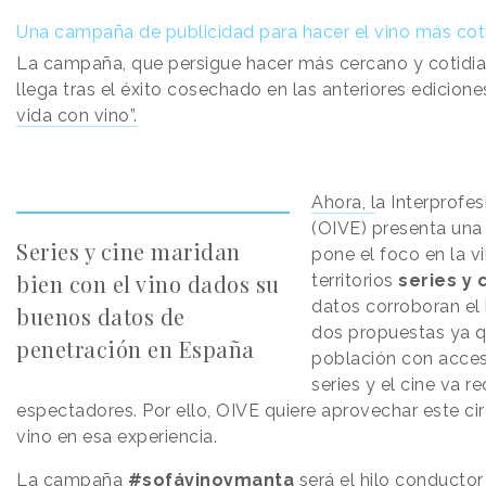
Una campaña de publicidad para hacer el vino más cot
La campaña, que persigue hacer más cercano y cotidi
llega tras el éxito cosechado en las anteriores edicion
vida con vino”.
Ahora, l
a Interprofe
(OIVE) presenta una
Series y cine maridan
pone el foco en la v
bien con el vino dados su
territorios
series y 
datos corroboran e
buenos datos de
dos propuestas ya q
penetración en España
población con acces
series y el cine va 
espectadores. Por ello, OIVE quiere aprovechar este circ
vino en esa experiencia.
La campaña
#sofávinoymanta
será el hilo conductor