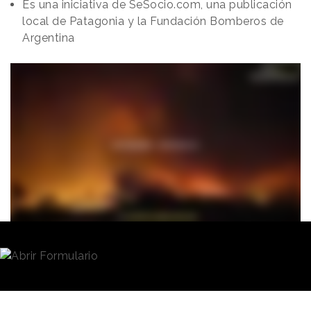
Es una iniciativa de SeSocio.com, una publicación
local de Patagonia y la Fundación Bomberos de
Argentina
Redacción
04/05/2021 · 11:41
Un diario impreso en
papel ignífugo
fue la pieza
protagonista de la campaña que la empresa de
inversiones
SeSocio.com
, la publicación local