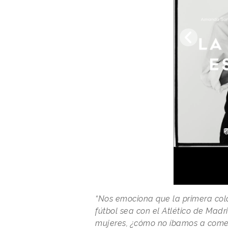
“Nos emociona que la primera col
fútbol sea con el Atlético de Madr
mujeres, ¿cómo no íbamos a comenz