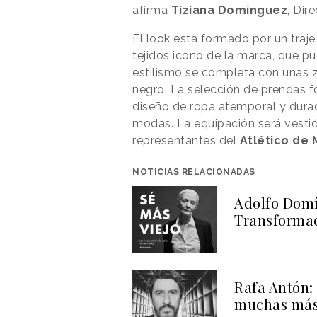
afirma
Tiziana Domínguez
, Dir
El look está formado por un tra
tejidos icono de la marca, que p
estilismo se completa con unas z
negro. La selección de prendas f
diseño de ropa atemporal y dura
modas. La equipación será vestid
representantes del
Atlético de 
NOTICIAS RELACIONADAS
Adolfo Domí
Transformac
Rafa Antón:
muchas más