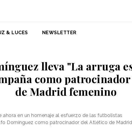
UZ & LUCES
NEWSLETTER
ínguez lleva "La arruga es 
mpaña como patrocinador d
de Madrid femenino
te ahora en un homenaje al esfuerzo de las futbolistas
lfo Domínguez como patrocinador del Atlético de Madri