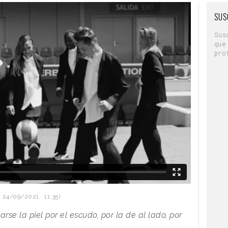
SUS
Sus
que
pro
 24/09/2021 · 11:35)
arse la piel por el escudo, por la de al lado, por