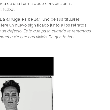
arca de una forma poco convencional:
 fútbol.
“La arruga es bella”
, uno de sus titulares
iere un nuevo significado junto a los retratos
s un defecto. Es lo que pasa cuando te remangas
 prueba de que has vivido. De que lo has