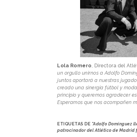
Lola Romero
, Directora del At
un orgullo unirnos a Adolfo Domí
juntos aportará a nuestras jugad
creado una sinergia fútbol y moda
principio y queremos agradecer e
Esperamos que nos acompañen m
ETIQUETAS DE
"Adolfo Domínguez ll
patrocinador del Atlético de Madrid