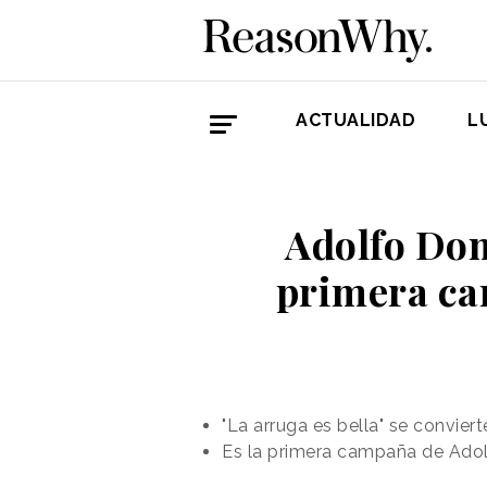
ACTUALIDAD
L
Adolfo Dom
primera ca
"La arruga es bella" se convier
Es la primera campaña de Ado