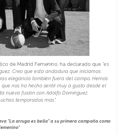
lético de Madrid Femenino, ha declarado que
"es
nguez. Creo que esta andadura que iniciamos
oras elegancia también fuera del campo. Hemos
 que nos ha hecho sentir muy a gusto desde el
sta nueva fusión con Adolfo Domínguez.
uchas temporadas más”.
eva "La arruga es bella" a su primera campaña como
 femenino"