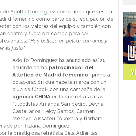
a de
Adolfo Domínguez
como firma que vestirá
Madrid femenino como parte de su equipación de
ectar con los valores del equipo y también con
zan dentro y fuera del campo para ser
fesionales:
“Hay belleza en pelear con uñas y
e es justo”.
Adolfo Domínguez ha anunciado así su
acuerdo como
patrocinador del
V
Atlético de Madrid femenino
-primera
colaboración que hace la marca con un
club de fútbol- con una campaña de la
agencia CHINA
en la que retrata a las
futbolistas Amanda Sampedro, Deyna
Castellanos, Leicy Santos, Carmen
Menayo, Aïssatou Tounkara y Bárbara
señado por Tiziana Domínguez.
por la prestigiosa retratista Bèla Adler, las