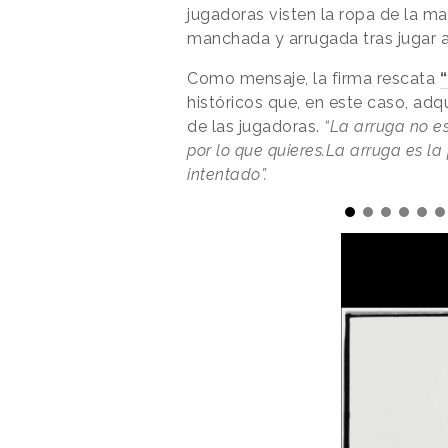
jugadoras visten la ropa de la m
manchada y arrugada tras jugar al
Como mensaje, la firma rescata
históricos que, en este caso, adqu
de las jugadoras.
“La arruga no e
por lo que quieres.La arruga es la
intentado”.