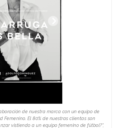
aboración de nuestra marca con un equipo de
id Femenino. El 80% de nuestras clientas son
ar vistiendo a un equipo femenino de fútbol?”,