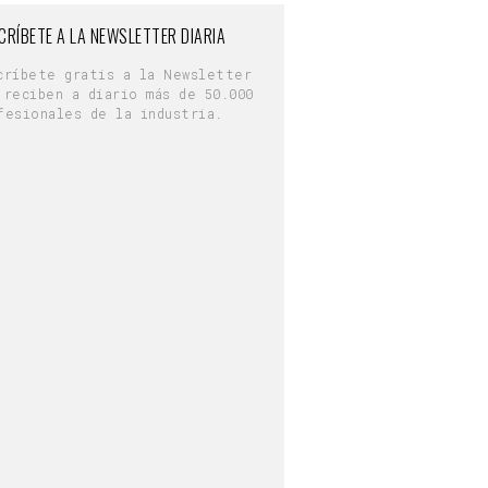
CRÍBETE A LA NEWSLETTER DIARIA
críbete gratis a la Newsletter
 reciben a diario más de 50.000
fesionales de la industria.