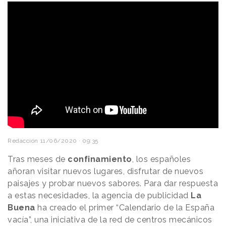
Redacción
11/06/2020 · 09:35
Tras meses de
confinamiento
, los españoles
añoran visitar nuevos lugares, disfrutar de nuevos
paisajes y probar nuevos sabores. Para dar respuesta
a estas necesidades, la agencia de publicidad
La
Buena
ha creado el primer “Calendario de la España
vacía”, una iniciativa de la red de centros mecánicos