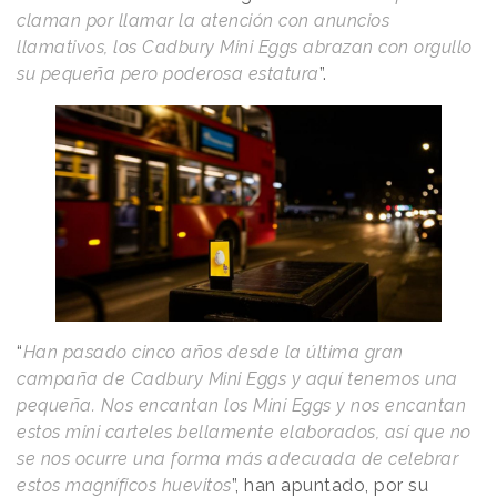
claman por llamar la atención con anuncios
llamativos, los Cadbury Mini Eggs abrazan con orgullo
su pequeña pero poderosa estatura
”.
“
Han pasado cinco años desde la última gran
campaña de Cadbury Mini Eggs y aquí tenemos una
pequeña. Nos encantan los Mini Eggs y nos encantan
estos mini carteles bellamente elaborados, así que no
se nos ocurre una forma más adecuada de celebrar
estos magníficos huevitos
”, han apuntado, por su