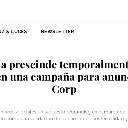
UZ & LUCES
NEWSLETTER
a prescinde temporalmente
 en una campaña para anunc
Corp
n redes sociales un supuesto rebranding en el marco de 
llo como una validación de su camino de sostenibilidad 