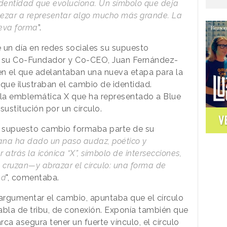
dentidad que evoluciona. Un símbolo que deja
pezar a representar algo mucho más grande. La
ueva forma
”.
 un día en redes sociales su supuesto
 su Co-Fundador y Co-CEO, Juan Fernández-
en el que adelantaban una nueva etapa para la
que ilustraban el cambio de identidad.
la emblemática X que ha representado a Blue
ustitución por un círculo.
V
l supuesto cambio formaba parte de su
na ha dado un paso audaz, poético y
atrás la icónica “X”, símbolo de intersecciones,
 cruzan—y abrazar el círculo: una forma de
ad
", comentaba.
 argumentar el cambio, apuntaba que el círculo
abla de tribu, de conexión. Exponía también que
rca asegura tener un fuerte vínculo, el círculo