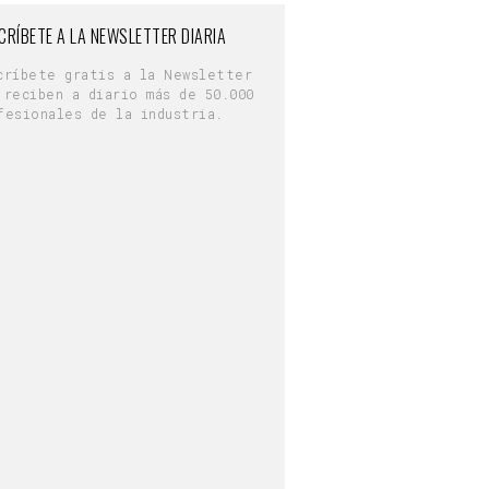
CRÍBETE A LA NEWSLETTER DIARIA
críbete gratis a la Newsletter
 reciben a diario más de 50.000
fesionales de la industria.