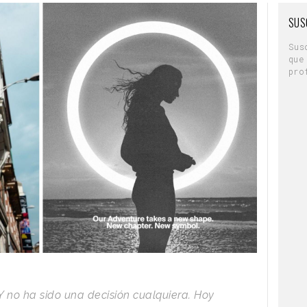
SUS
Sus
que
pro
Y no ha sido una decisión cualquiera. Hoy