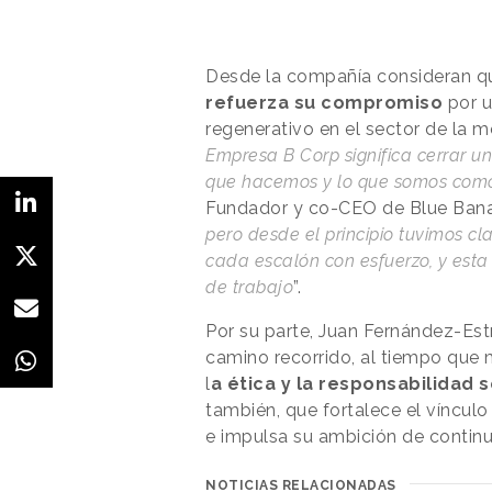
Desde la compañía consideran qu
refuerza su compromiso
por u
regenerativo en el sector de la m
Empresa B Corp significa cerrar un
que hacemos y lo que somos com
Fundador y co-CEO de Blue Bana
pero desde el principio tuvimos c
cada escalón con esfuerzo, y esta 
de trabajo
”.
Por su parte, Juan Fernández-Estr
camino recorrido, al tiempo que
l
a ética y la responsabilidad 
también, que fortalece el víncu
e impulsa su ambición de contin
NOTICIAS RELACIONADAS