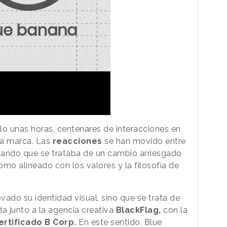
lo unas horas, centenares de interacciones en
 la marca. Las
reacciones
se han movido entre
alando que se trataba de un cambio arriesgado
mo alineado con los valores y la filosofía de
ado su identidad visual, sino que se trata de
a junto a la agencia creativa
BlackFlag,
con la
rtificado B Corp.
En este sentido, Blue