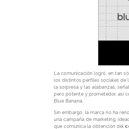
La comunicación logró, en tan só
los distintos perfiles sociales de
la sorpresa y las alabanzas, señ
pero potente y prometedor, así co
Blue Banana.
Sin embargo, la marca no ha renov
una campaña de marketing, idead
que comunica la obtención del
ce