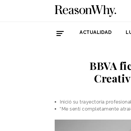
ACTUALIDAD
L
BBVA fi
Creativ
Inició su trayectoria profesion
“Me sentí completamente atraíd