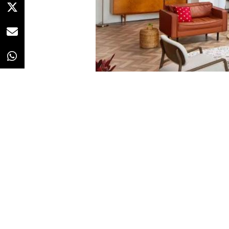
Redacción
27/04/2022 · 08:19
De los lunares del traje de
Minni
Milenario
,
Disney
quiere hacer m
más populares de sus franquicias
objetos de decoración. Para ello
agrupará la oferta ya existente 
comercializará, según ha afirma
de diseño únicas”,
producto de co