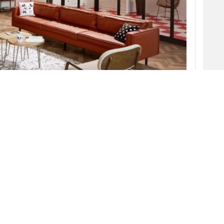
e Mouse
al reconocible perfil del
Halcón
ás fácil que algunos de los diseños e imágenes
 lleguen a los hogares a través de muebles y
 ha lanzado
Disney Home
, una marca que
de productos de este tipo y que además
do la compañía,
“mobiliario aspiracional”
y
“piezas
laboraciones con creadores y artistas.