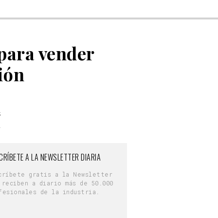
para vender
ión
s
a
CRÍBETE A LA NEWSLETTER DIARIA
críbete gratis a la Newsletter
 reciben a diario más de 50.000
fesionales de la industria.