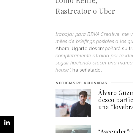
Rastreator o Uber
trabajar para BBVA Creative, me vi
miles de briefings posibles a los q
Ahora, Ugarte desempeñará su tr
completamente atraída por la ide
seguir haciendo crecer una marca,
house",
ha señalado.
NOTICIAS RELACIONADAS
Álvaro Guzm
deseo partic
una “lovebr
“Ascender”: 