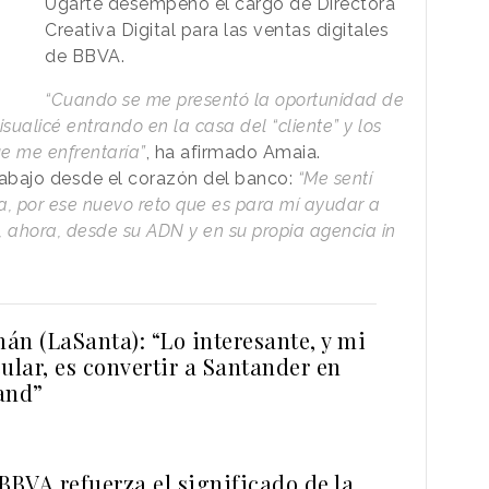
Ugarte desempeñó el cargo de Directora
Creativa Digital para las ventas digitales
de BBVA.
“Cuando se me presentó la oportunidad de
sualicé entrando en la casa del “cliente” y los
ue me enfrentaría”
, ha afirmado Amaia.
abajo desde el corazón del banco:
“Me sentí
a, por ese nuevo reto que es para mí ayudar a
 ahora, desde su ADN y en su propia agencia in
án (LaSanta): “Lo interesante, y mi
ular, es convertir a Santander en
and”
BBVA refuerza el significado de la