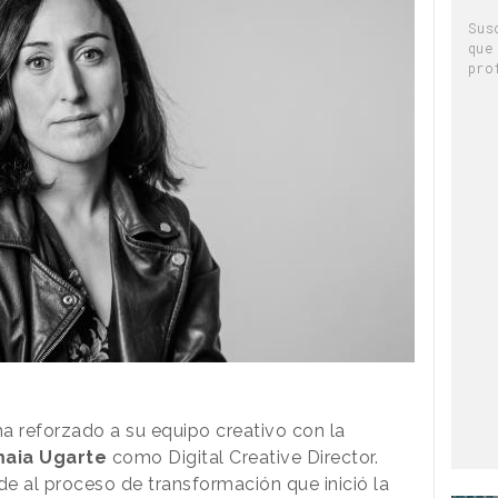
Sus
que
pro
a reforzado a su equipo creativo con la
aia Ugarte
como Digital Creative Director.
e al proceso de transformación que inició la