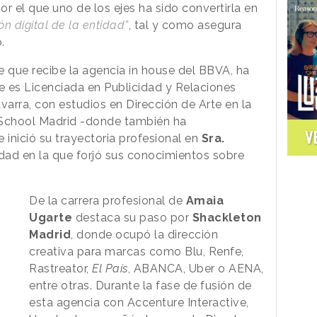
r el que uno de los ejes ha sido convertirla en
ón digital de la entidad”
, tal y como asegura
o.
e que recibe la agencia in house del BBVA,
ha
 es Licenciada en Publicidad y Relaciones
varra, con estudios en Dirección de Arte en la
School Madrid -donde también ha
V
inició su trayectoria profesional en
Sra.
cidad en la que forjó sus conocimientos sobre
De la carrera profesional de
Amaia
Ugarte
destaca su paso por
Shackleton
Madrid
, donde ocupó la dirección
creativa para marcas como Blu, Renfe,
Rastreator,
El País
, ABANCA, Uber o AENA,
entre otras. Durante la fase de fusión de
esta agencia con Accenture Interactive,