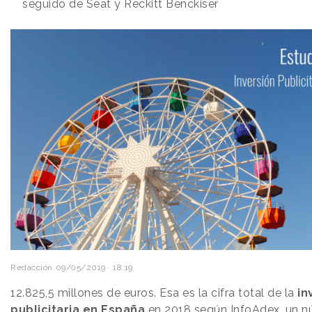
seguido de Seat y Reckitt Benckiser
Redacción
09/05/2019 · 18:19
12.825,5 millones de euros. Esa es la cifra total de la
in
publicitaria en España
en 2018 según
InfoAdex
, un 