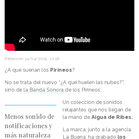
Redacción
24/04/2019 · 12:56
¿A qué suenan los
Pirineos
?
No se trata del nuevo “¿A qué huelen las nubes?”,
sino de la
Banda Sonora
de los Pirineos.
Un colección de sonidos
relajantes que nos llegan de
Menos sonido de
la mano de
Aigua de Ribes.
notificaciones y
La marca, junto a la agencia
más naturaleza
La Buena, ha grabado
los